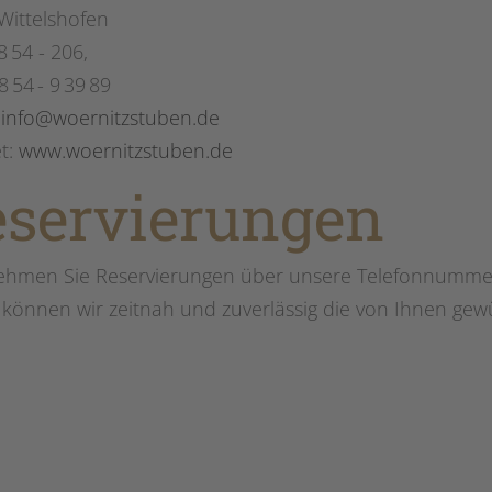
Wittelshofen
98 54 - 206,
8 54 - 9 39 89
:
info@woernitzstuben.de
et:
www.woernitzstuben.de
eservierungen
nehmen Sie Reservierungen über unsere Telefonnummer 
 können wir zeitnah und zuverlässig die von Ihnen gew