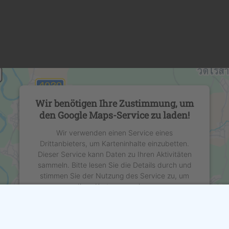
Wir benötigen Ihre Zustimmung, um
den Google Maps-Service zu laden!
Wir verwenden einen Service eines
Drittanbieters, um Karteninhalte einzubetten.
Dieser Service kann Daten zu Ihren Aktivitäten
sammeln. Bitte lesen Sie die Details durch und
stimmen Sie der Nutzung des Service zu, um
diese Karte anzuzeigen.
Mehr Informationen