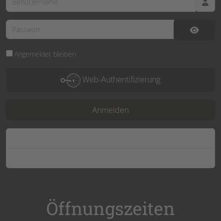
Passwort
Passwor
Angemeldet bleiben
Web-Authentifizierung
Anmelden
Passwort vergessen?
Benutzername vergessen?
Öffnungszeiten