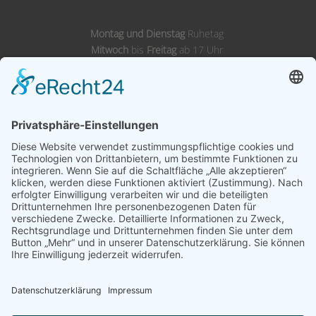
Montag und Dienstag
Ruhetag
Mitwoch
bis
Freitag
ab 17 Uhr
Samstags,
Sonntags
& Feiertags ab 11 Uhr
Adresse
Landgasthof Wörnitz Stuben
Inh. Karl Kirsch
Wörnitzstraße 12
91749 Wittelshofen