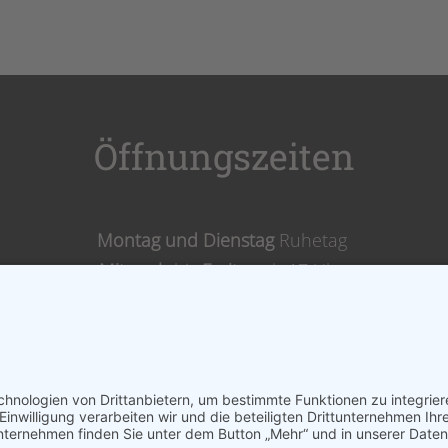
Öffnungszeiten
Montag und Dienstag
Ruhetag
Mitwoch
bis
Freitag
ab 17 Uhr
Samstags,
Sonntags
& Feiertags ab 11 Uhr