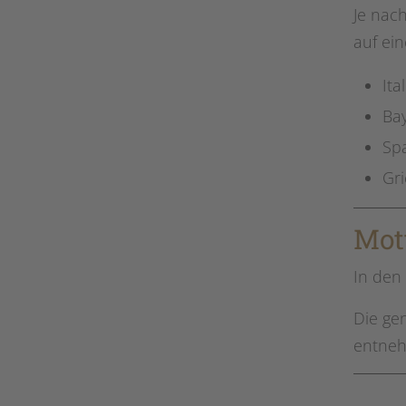
Je nac
auf ei
Ita
Ba
Sp
Gr
Mot
In den
Die ge
entneh