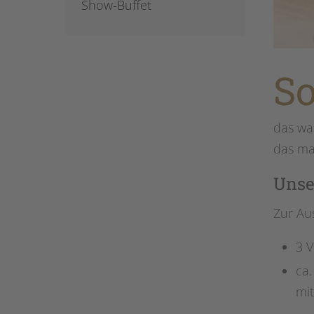
Show-Buffet
So
das wa
das ma
Unse
Zur Au
3 
ca.
mit