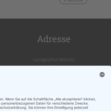
# Gaststube
Adresse
Landgasthof Wörnitz
Stuben
Inh. Karl Kirsch
Wörnitzstraße 12
91749 Wittelshofen