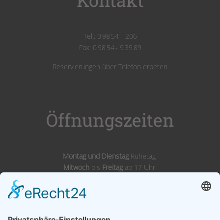
Tel.: 0 98 54 - 206
Fax: 0 98 54 - 9 39 89
Reservierungen über Telefon erbeten
Öffnungszeiten
Montag und Dienstag
Ruhetag
Mitwoch
bis
Freitag
ab 17 Uhr
Samstags,
Sonntags
& Feiertags ab 11 Uhr