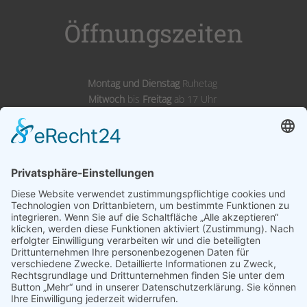
Öffnungszeiten
Montag und Dienstag
Ruhetag
Mitwoch
bis
Freitag
ab 17 Uhr
Samstags,
Sonntags
& Feiertags ab 11 Uhr
Adresse
Landgasthof Wörnitz Stuben
Inh. Karl Kirsch