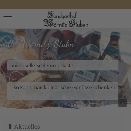
Mobile Menu Toggle
die "Wörnitz-Stubn"
universelle Schlemmerkiste
...so kann man kulinarische Genüsse schenken
...
Aktuelles