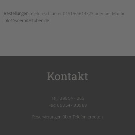
Bestellungen
telefonisch unter 0151/64614323 oder per Mail an
info@woernitzstuben.de
Kontakt
Tel.: 0 98 54 - 206
Fax: 0 98 54 - 9 39 89
Reservierungen über Telefon erbeten